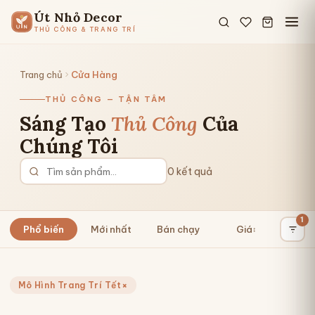
Út Nhỏ Decor
THỦ CÔNG & TRANG TRÍ
Trang chủ
Cửa Hàng
THỦ CÔNG — TẬN TÂM
Sáng Tạo
Thủ Công
Của
Chúng Tôi
0 kết quả
1
Phổ biến
Mới nhất
Bán chạy
Giá
↕
×
Mô Hình Trang Trí Tết