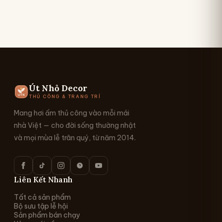
Út Nhỏ Decor
THỦ CÔNG & TRANG TRÍ
Mang hơi ấm thủ công vào mỗi mái
nhà Việt — cho đời sống thường nhật
và mọi mùa lễ trân quý, từ năm 2014.
Liên Kết Nhanh
Tất cả sản phẩm
Bộ sưu tập lễ hội
Sản phẩm bán chạy