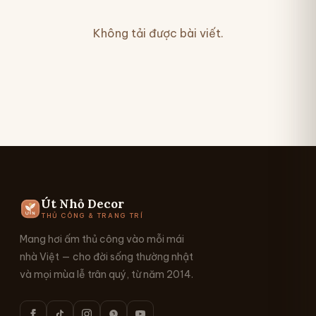
Không tải được bài viết.
Út Nhỏ Decor
THỦ CÔNG & TRANG TRÍ
Mang hơi ấm thủ công vào mỗi mái
nhà Việt — cho đời sống thường nhật
và mọi mùa lễ trân quý, từ năm 2014.