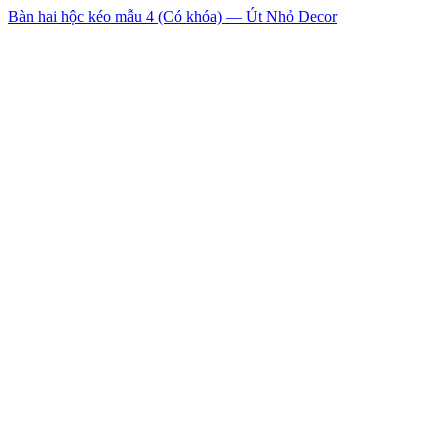
Bàn hai hộc kéo mẫu 4 (Có khóa) — Út Nhỏ Decor