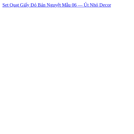
Set Quạt Giấy Đỏ Bán Nguyệt Mẫu 06 — Út Nhỏ Decor