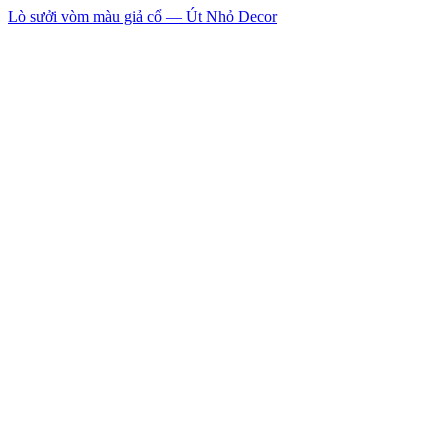
Lò sưởi vòm màu giả cổ — Út Nhỏ Decor