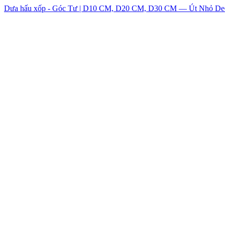
Dưa hấu xốp - Góc Tư | D10 CM, D20 CM, D30 CM — Út Nhỏ De