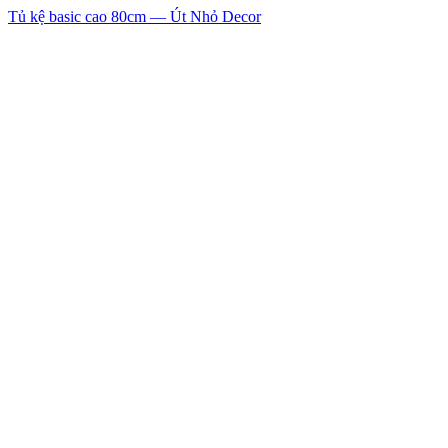
Tủ kệ basic cao 80cm — Út Nhỏ Decor